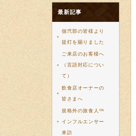
最新記事
佃弐部の皆様より
提灯を賜りました
ご来店のお客様へ
（言語対応につい
て）
飲食店オーナーの
皆さまへ
規格外の旅食人™️
インフルエンサー
来訪