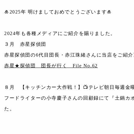
🎍2025年 明けましておめでとうございます🎍
2024年も各種メディアにご紹介を賜りました。
３月 赤星探偵団
赤星探偵団の6代目団長・赤江珠緒さんに当店をご紹介
赤星★探偵団 団長が行く File No.62
８月 【キッチンカー大作戦！】📺テレビ朝日毎週金
フードライターの小寺慶子さんの回顧録にて『土鍋カ
た。